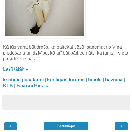
Kā jūs varat būt drošs, ka paliekat Jēzū, saņemat no Viņa
piedošanu un dzīvību, kā arī būt pārliecināts, ka jums ir vieta
paradīzē kopā ar
Lasīt tālāk »
kristīgie pasākumi
|
kristīgais forums
|
bībele
|
baznīca
|
KLB
|
Благая Весть
‹
›
Sākumlapa