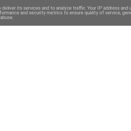
deliver its services and to analyze traffic. Your IP address and
formance and security metrics to ensure quality of service, ge
 abuse.