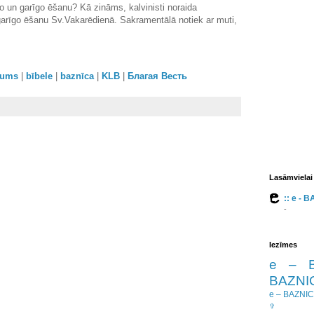
lo un garīgo ēšanu? Kā zināms, kalvinisti noraida
garīgo ēšanu Sv.Vakarēdienā. Sakramentālā notiek ar muti,
orums
|
bībele
|
baznīca
|
KLB
|
Благая Весть
Lasāmvielai
:: e - 
-
Iezīmes
e – 
BAZNIC
e – BAZNI
✞