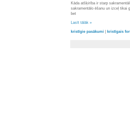
Kāda atšķirība ir starp sakramentā
sakramentālo ēšanu un izceļ tikai 
bet
Lasīt tālāk »
kristīgie pasākumi
|
kristīgais f