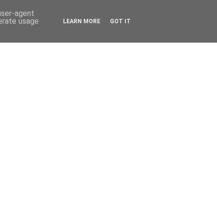
 user-agent
nerate usage
LEARN MORE
GOT IT