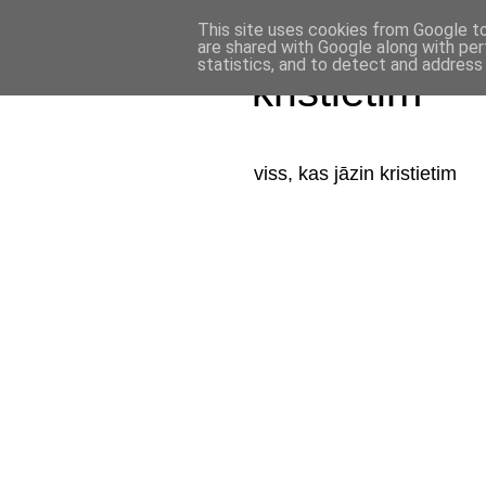
This site uses cookies from Google to 
are shared with Google along with per
statistics, and to detect and address
kristietim
viss, kas jāzin kristietim