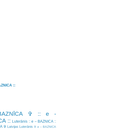
BAZNICA ::
BAZNĪCA ✞
:: e -
A ::
Luterānis
:: e – BAZNICA ::
CA ✞
Latvijas Luterānis
✞ e – BAZNICA