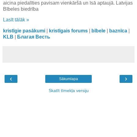
aicina piedalīties pavisam vienkāršā un īsā aptaujā. Latvijas
Bībeles biedrība
Lasīt tālāk »
kristīgie pasākumi
|
kristīgais forums
|
bībele
|
baznīca
|
KLB
|
Благая Весть
‹
›
Sākumlapa
Skatīt tīmekļa versiju