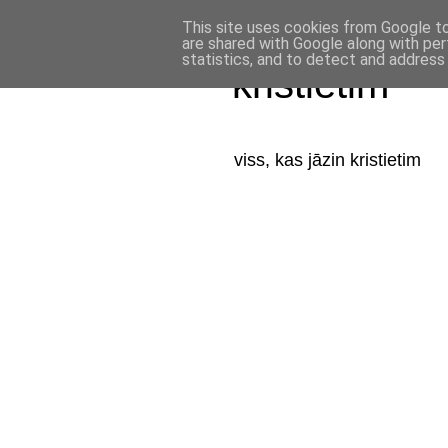
This site uses cookies from Google to 
are shared with Google along with per
statistics, and to detect and address
kristietim
viss, kas jāzin kristietim