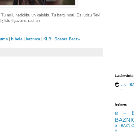
Tu mīli, netiklību un kaislību Tu bargi nīsti. Es lūdzu Tevi
īsto līgavaini, radi un
orums
|
bībele
|
baznīca
|
KLB
|
Благая Весть
Lasāmvielai
:: e - 
-
Iezīmes
e – 
BAZNIC
e – BAZNI
✞