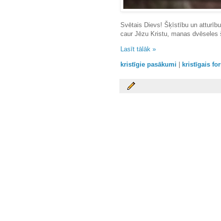
Svētais Dievs! Šķīstību un atturību 
caur Jēzu Kristu, manas dvēseles šķ
Lasīt tālāk »
kristīgie pasākumi
|
kristīgais f