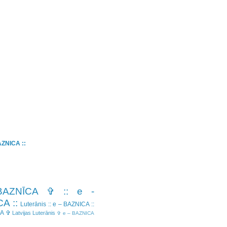
BAZNICA ::
BAZNĪCA ✞
:: e -
A ::
Luterānis
:: e – BAZNICA ::
CA ✞
Latvijas Luterānis
✞ e – BAZNICA