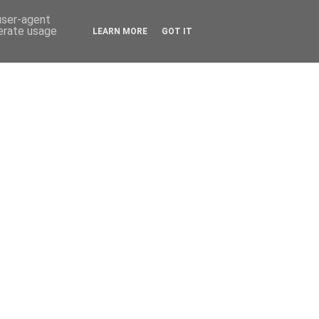
 user-agent
nerate usage
LEARN MORE
GOT IT