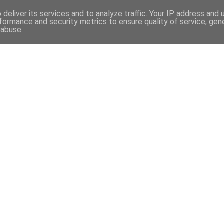
deliver its services and to analyze traffic. Your IP address and
formance and security metrics to ensure quality of service, ge
 abuse.