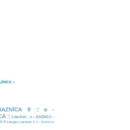
BAZNICA ::
BAZNĪCA ✞
:: e -
A ::
Luterānis
:: e – BAZNICA ::
CA ✞
Latvijas Luterānis
✞ e – BAZNICA