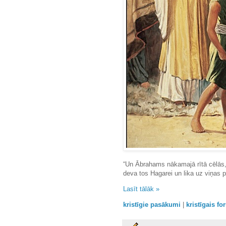
“Un Ābrahams nākamajā rītā cēlās,
deva tos Hagarei un lika uz viņas p
Lasīt tālāk »
kristīgie pasākumi
|
kristīgais f