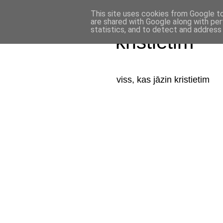
This site uses cookies from Google to 
are shared with Google along with per
statistics, and to detect and address
kristietim
viss, kas jāzin kristietim