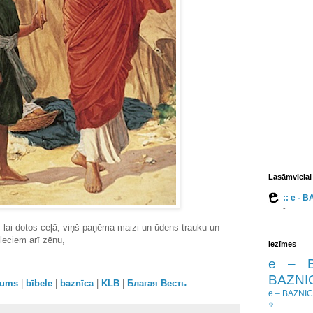
Lasāmvielai
:: e - 
-
 lai dotos ceļā; viņš paņēma maizi un ūdens trauku un
leciem arī zēnu,
Iezīmes
e – 
BAZNIC
orums
|
bībele
|
baznīca
|
KLB
|
Благая Весть
e – BAZNI
✞