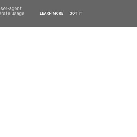
 user-agent
nerate usage
LEARN MORE
GOT IT