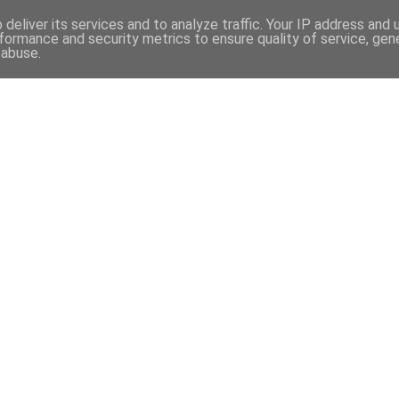
deliver its services and to analyze traffic. Your IP address and
formance and security metrics to ensure quality of service, ge
 abuse.