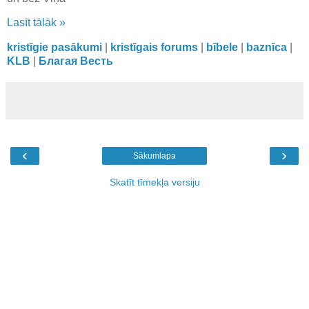
Lasīt tālāk »
kristīgie pasākumi
|
kristīgais forums
|
bībele
|
baznīca
|
KLB
|
Благая Весть
‹
›
Sākumlapa
Skatīt tīmekļa versiju