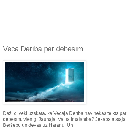
Vecā Derība par debesīm
Daži cilvēki uzskata, ka Vecajā Derībā nav nekas teikts par
debesīm, vienīgi Jaunajā. Vai tā ir taisnība? Jēkabs atstāja
Bēršebu un devās uz Hāranu. Un