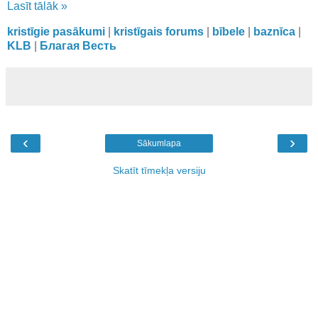
Lasīt tālāk »
kristīgie pasākumi
|
kristīgais forums
|
bībele
|
baznīca
|
KLB
|
Благая Весть
‹
›
Sākumlapa
Skatīt tīmekļa versiju