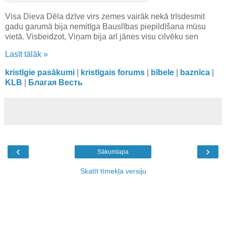
Visa Dieva Dēla dzīve virs zemes vairāk nekā trīsdesmit
gadu garumā bija nemitīga Bauslības piepildīšana mūsu
vietā. Visbeidzot, Viņam bija arī jānes visu cilvēku sen
Lasīt tālāk »
kristīgie pasākumi
|
kristīgais forums
|
bībele
|
baznīca
|
KLB
|
Благая Весть
‹
›
Sākumlapa
Skatīt tīmekļa versiju