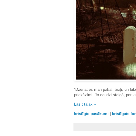
“Dzenaties man pakaļ, brāļi, un lū
priekšzīmi. Jo daudzi staigā, par
Lasīt tālāk »
kristīgie pasākumi
|
kristīgais f