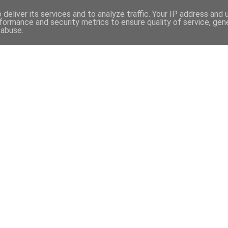
deliver its services and to analyze traffic. Your IP address and
formance and security metrics to ensure quality of service, ge
 abuse.