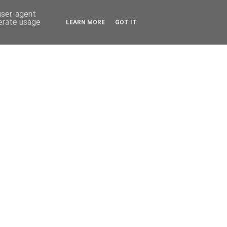
 user-agent
nerate usage
LEARN MORE
GOT IT