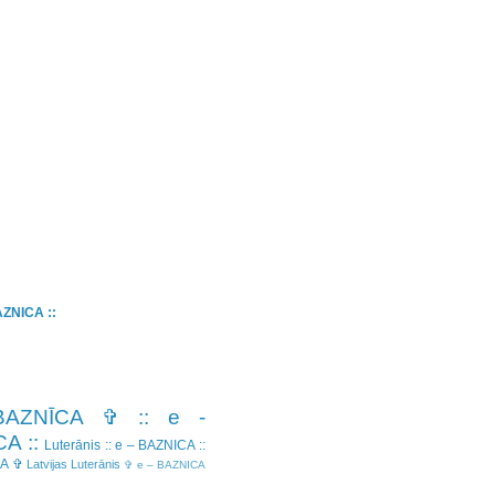
BAZNICA ::
BAZNĪCA ✞
:: e -
A ::
Luterānis
:: e – BAZNICA ::
CA ✞
Latvijas Luterānis
✞ e – BAZNICA