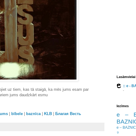
Lasāmvielai
:: e - 
kojiet uz tiem, kas tā staigā, ka mēs jums esam par
-
 kuriem jums daudzkārt esmu
Iezīmes
e – 
orums
|
bībele
|
baznīca
|
KLB
|
Благая Весть
BAZNIC
e – BAZNI
✞