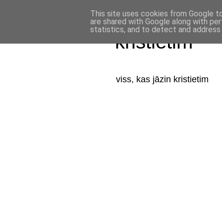
This site uses cookies from Google to 
are shared with Google along with per
statistics, and to detect and address
kristietim
viss, kas jāzin kristietim