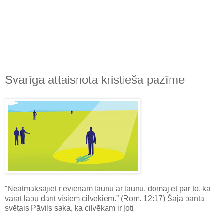
Svarīga attaisnota kristieša pazīme
“Neatmaksājiet nevienam ļaunu ar ļaunu, domājiet par to, ka
varat labu darīt visiem cilvēkiem.” (Rom. 12:17) Šajā pantā
svētais Pāvils saka, ka cilvēkam ir ļoti