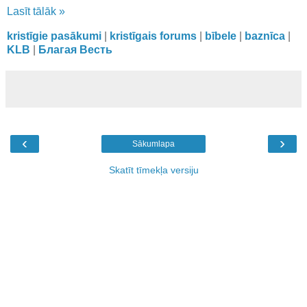
Lasīt tālāk »
kristīgie pasākumi
|
kristīgais forums
|
bībele
|
baznīca
|
KLB
|
Благая Весть
‹
›
Sākumlapa
Skatīt tīmekļa versiju