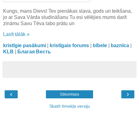
Kungs, mans Dievs! Tev pienākas slava, gods un teikšana,
jo ar Sava Vārda sludināšanu Tu esi vēlējies mums darīt
zināmu Savu Tēva labo prātu un
Lasīt tālāk »
kristīgie pasākumi
|
kristīgais forums
|
bībele
|
baznīca
|
KLB
|
Благая Весть
‹
›
Sākumlapa
Skatīt tīmekļa versiju